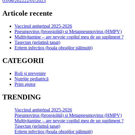
03/06/2022
22/01/2023
Articole recente
Vaccinul antigripal 2025-2026
Pneumovirus (bronșiolită) si Metapneumovirus (HMPV)
Multivitamine – are nevoie copilul meu de un supliment ?
Tasectan (gelatină tanat)
Eritem infectios (boala obrajilor pălmuiţi)
CATEGORII
Boli și prevenire
Nutriţie pediatrică
Prim ajutor
TRENDING
Vaccinul antigripal 2025-2026
Pneumovirus (bronșiolită) si Metapneumovirus (HMPV)
Multivitamine – are nevoie copilul meu de un supliment ?
Tasectan (gelatină tanat)
Eritem infectios (boala obrajilor pălmuiţi)