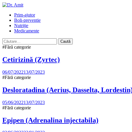
Skip
to
Primary
Prim-ajutor
content
Menu
Boli-preventie
Nutriție
Medicamente
Caută
după:
#Fără categorie
Cetirizină (Zyrtec)
06/07/2022
13/07/2023
#Fără categorie
Desloratadina (Aerius, Dasselta, Lordestin
05/06/2022
13/07/2023
#Fără categorie
Epipen (Adrenalina injectabila)