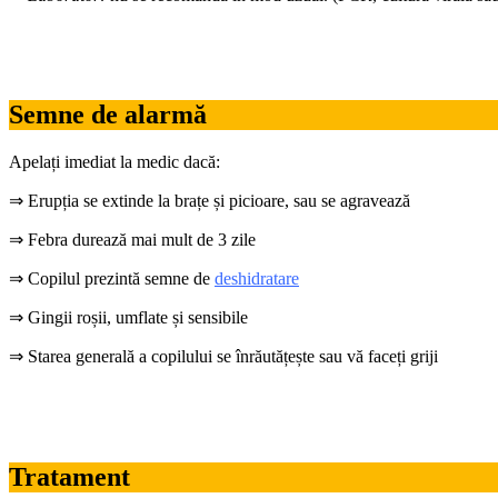
Semne de alarmă
Apelați imediat la medic dacă:
⇒ Erupția se extinde la brațe și picioare, sau se agravează
⇒ Febra durează mai mult de 3 zile
⇒ Copilul prezintă semne de
deshidratare
⇒ Gingii roșii, umflate și sensibile
⇒ Starea generală a copilului se înrăutățește sau vă faceți griji
Tratament