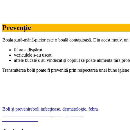
Prevenție
Boala gură-mână-picior este o boală contagioasă. Din acest motiv, un 
febra a dispărut
veziculele s-au uscat
aftele bucale s-au vindecat și copilul se poate alimenta fără pro
Transmiterea bolii poate fi prevenită prin respectarea unei bune igiene 
Boli și prevenire
boli infecțioase
,
dermatologie
,
febra
Navigare
Previous
Previous
Anafilaxia – reacție alergică severă
Next
post:
Next
Deshidratarea
în
post: