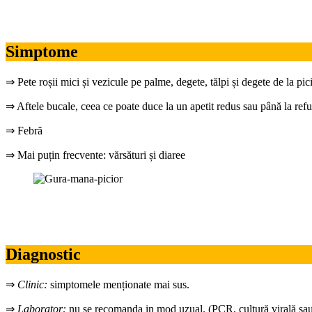
Simptome
⇒ Pete roșii mici și vezicule pe palme, degete, tălpi și degete de la pic
⇒ Aftele bucale, ceea ce poate duce la un apetit redus sau până la refuz
⇒ Febră
⇒ Mai puțin frecvente: vărsături și diaree
Diagnostic
⇒
Clinic:
simptomele menționate mai sus.
⇒
Laborator:
nu se recomanda in mod uzual. (PCR, cultură virală sau 