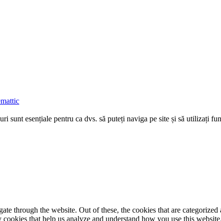
mattic
uri sunt esențiale pentru ca dvs. să puteți naviga pe site și să utilizați 
e through the website. Out of these, the cookies that are categorized a
rty cookies that help us analyze and understand how you use this websit