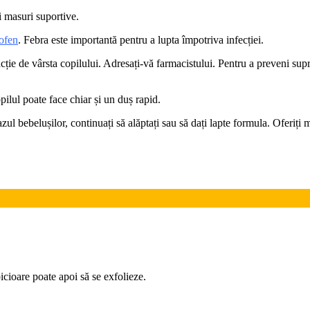
i masuri suportive.
ofen
. Febra este importantă pentru a lupta împotriva infecției.
ncție de vârsta copilului. Adresați-vă farmacistului. Pentru a preveni supr
ilul poate face chiar și un duș rapid.
zul bebelușilor, continuați să alăptați sau să dați lapte formula. Oferiți 
icioare poate apoi să se exfolieze.