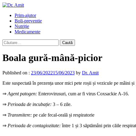
Skip
to
Primary
Prim-ajutor
content
Menu
Boli-preventie
Nutriție
Medicamente
Caută
după:
Boala gură-mână-picior
Published on :
23/06/2022
15/06/2023
by
Dr. Amit
Este suspectată în prezența unor mici pete roșii și vezicule pe mâini și 
⇒
Agent patogen:
Enterovirusuri, cum ar fi virus Coxsackie A-16.
⇒
Perioada de incubație:
3 – 6 zile.
⇒
Transmitere:
pe cale fecal-orală și respiratorie
⇒
Perioada de contagiozitate:
între 1 și 3 săptămâni prin căile respirat