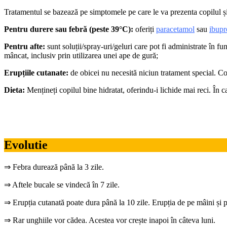
Tratamentul se bazează pe simptomele pe care le va prezenta copilul ș
Pentru durere sau febră (peste 39°C):
oferiți
paracetamol
sau
ibupr
Pentru afte:
sunt soluții/spray-uri/geluri care pot fi administrate în fu
mâncat, inclusiv prin utilizarea unei ape de gură;
Erupțiile cutanate:
de obicei nu necesită niciun tratament special. Cop
Dieta:
Mențineți copilul bine hidratat, oferindu-i lichide mai reci. În ca
Evolutie
⇒ Febra durează până la 3 zile.
⇒ Aftele bucale se vindecă în 7 zile.
⇒ Erupția cutanată poate dura până la 10 zile. Erupția de pe mâini și p
⇒ Rar unghiile vor cădea. Acestea vor crește inapoi în câteva luni.