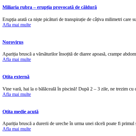
Miliaria rubra – erupția provocată de căldură
Erupția arată ca niște picături de transpirație de câțiva milimetri care s
Afla mai multe
Norovirus
Apariția bruscă a vărsăturilor însoțită de diaree apoasă, crampe abdomin
Afla mai multe
Otita externă
Vine vară, hai la o bălăceală în piscină! După 2 – 3 zile, ne trezim cu 
Afla mai multe
Otita medie acută
Apariția bruscă a durerii de ureche în urma unei răceli poate fi primu
Afla mai multe