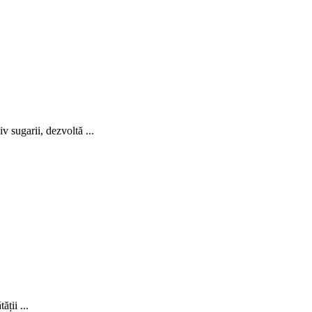
v sugarii, dezvoltă ...
ții ...