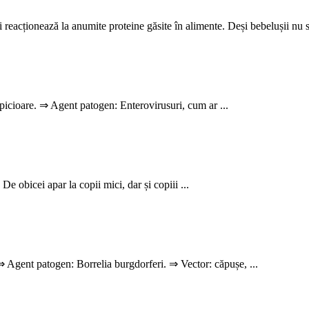
 reacționează la anumite proteine găsite în alimente. Deși bebelușii nu se
i picioare. ⇒ Agent patogen: Enterovirusuri, cum ar ...
 obicei apar la copii mici, dar și copiii ...
 Agent patogen: Borrelia burgdorferi. ⇒ Vector: căpușe, ...