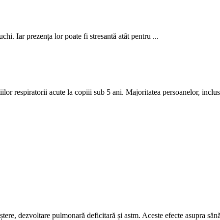
i. Iar prezența lor poate fi stresantă atât pentru ...
r respiratorii acute la copiii sub 5 ani. Majoritatea persoanelor, inclusi
ștere, dezvoltare pulmonară deficitară și astm. Aceste efecte asupra sănătă