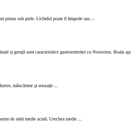
unt prinse sub piele. Lichidul poate fi limpede sau ...
ale și greață sunt caracteristice gastroenteritei cu Norovirus. Boala apa
durere, mâncărime şi senzaţie ...
l semn de otită medie acută. Urechea medie ...