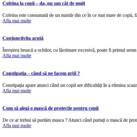
Cofeina la copii – da, nu sau cât de mult
Cofeina este consumată de un număr din ce în ce mai mare de copii, fără
Afla mai multe
Conjunctivita acută
Înroșirea bruscă a ochilor, cu lăcrimare excesivă, poate fi primul semn
Afla mai multe
Constipaţia – când să ne facem griji ?
Constipația apare atunci când un copil are dificultăți în a elimina scau
Afla mai multe
Cum să alegi o mască de protecție pentru copii
De ce ar trebui să purtăm masca ? Atunci când purtați o mască de protecție
Afla mai multe