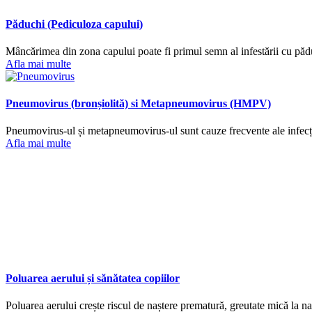
Păduchi (Pediculoza capului)
Mâncărimea din zona capului poate fi primul semn al infestării cu păduch
Afla mai multe
Pneumovirus (bronșiolită) si Metapneumovirus (HMPV)
Pneumovirus-ul și metapneumovirus-ul sunt cauze frecvente ale infecțiilo
Afla mai multe
Poluarea aerului și sănătatea copiilor
Poluarea aerului crește riscul de naștere prematură, greutate mică la na