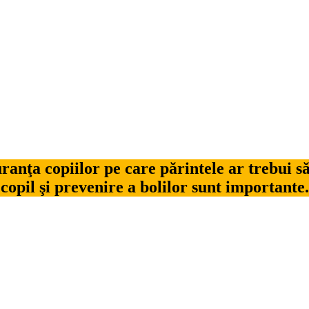
ranţa copiilor pe care părintele ar trebui să
copil şi prevenire a bolilor sunt importante.