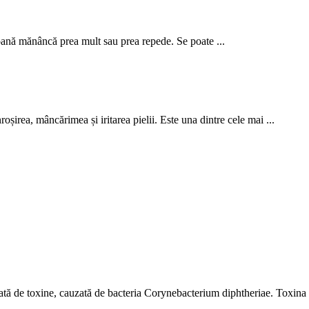
oană mănâncă prea mult sau prea repede. Se poate ...
șirea, mâncărimea și iritarea pielii. Este una dintre cele mai ...
ată de toxine, cauzată de bacteria Corynebacterium diphtheriae. Toxina e