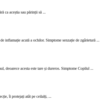
 ca aceștia sau părinții să ...
 de inflamație acută a ochilor. Simptome senzație de zgârietură ...
nul, deoarece acesta este tare și dureros. Simptome Copilul ...
, îi protejați atât pe ceilalți, ...