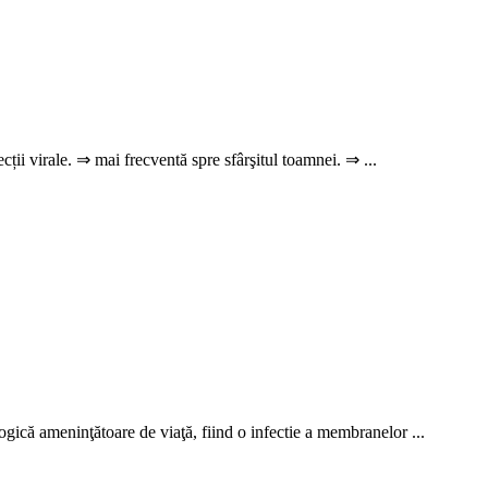
cții virale. ⇒ mai frecventă spre sfârşitul toamnei. ⇒ ...
gică ameninţătoare de viaţă, fiind o infectie a membranelor ...