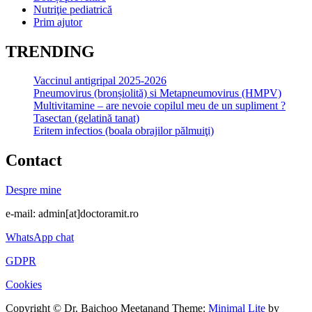
Nutriţie pediatrică
Prim ajutor
TRENDING
Vaccinul antigripal 2025-2026
Pneumovirus (bronșiolită) si Metapneumovirus (HMPV)
Multivitamine – are nevoie copilul meu de un supliment ?
Tasectan (gelatină tanat)
Eritem infectios (boala obrajilor pălmuiţi)
Contact
Despre mine
e-mail: admin[at]doctoramit.ro
WhatsApp chat
GDPR
Cookies
Copyright © Dr. Baichoo Meetanand
Theme:
Minimal Lite
by