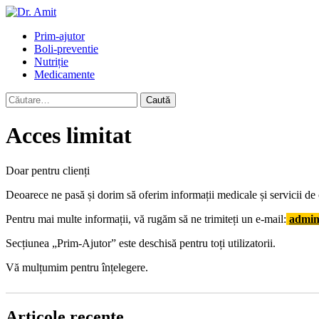
Skip
to
Primary
Prim-ajutor
content
Menu
Boli-preventie
Nutriție
Medicamente
Caută
după:
Acces limitat
Doar pentru clienți
Deoarece ne pasă și dorim să oferim informații medicale și servicii de ca
Pentru mai multe informații, vă rugăm să ne trimiteți un e-mail:
admin
Secțiunea „Prim-Ajutor” este deschisă pentru toți utilizatorii.
Vă mulțumim pentru înțelegere.
Articole recente