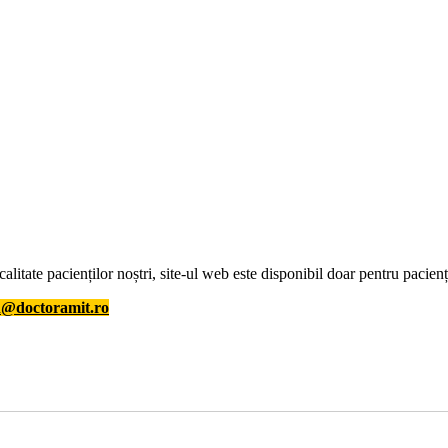
litate pacienților noștri, site-ul web este disponibil doar pentru pacienți
@doctoramit.ro