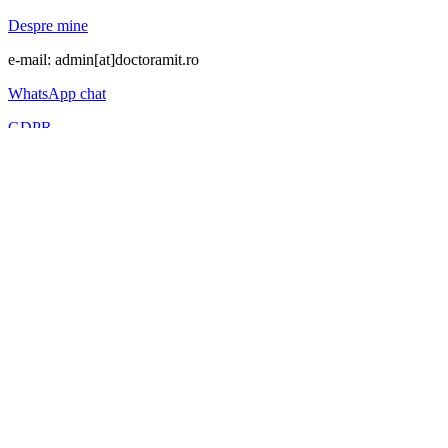
Despre mine
e-mail: admin[at]doctoramit.ro
WhatsApp chat
GDPR
Cookies
Copyright © Dr. Baichoo Meetanand
Theme:
Minimal Lite
by
Theme
Scroll
Site-ul nostru web utilizează cookie-uri strict necesare - aceste cookie-
dispozitivul dvs. dacă sunt strict necesare funcționării acestui site.
Am inteles
Mai multe
Închide
Privacy Overview
This website uses cookies to improve your experience while you navigat
working of basic functionalities of the website. We also use third-pa