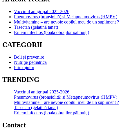
Vaccinul antigripal 2025-2026
Pneumovirus (bronșiolită) si Metapneumovirus (HMPV)
Multivitamine – are nevoie copilul meu de un supliment ?
Tasectan (gelatină tanat)
Eritem infectios (boala obrajilor pălmuiţi)
CATEGORII
Boli și prevenire
Nutriţie pediatrică
Prim ajutor
TRENDING
Vaccinul antigripal 2025-2026
Pneumovirus (bronșiolită) si Metapneumovirus (HMPV)
Multivitamine – are nevoie copilul meu de un supliment ?
Tasectan (gelatină tanat)
Eritem infectios (boala obrajilor pălmuiţi)
Contact