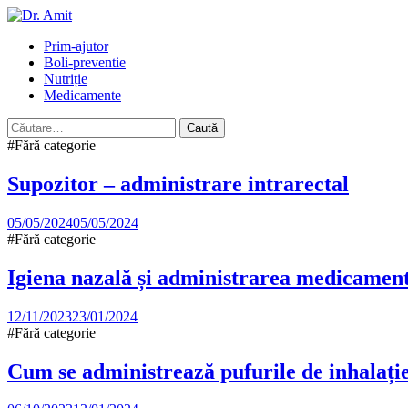
Skip
to
Primary
Prim-ajutor
content
Menu
Boli-preventie
Nutriție
Medicamente
Caută
după:
#Fără categorie
Supozitor – administrare intrarectal
05/05/2024
05/05/2024
#Fără categorie
Igiena nazală și administrarea medicament
12/11/2023
23/01/2024
#Fără categorie
Cum se administrează pufurile de inhalație 