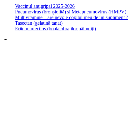
Vaccinul antigripal 2025-2026
Pneumovirus (bronșiolită) si Metapneumovirus (HMPV)
Multivitamine – are nevoie copilul meu de un supliment ?
Tasectan (gelatină tanat)
Eritem infectios (boala obrajilor pălmuiţi)
Contact
Despre mine
e-mail: admin[at]doctoramit.ro
WhatsApp chat
GDPR
Cookies
Copyright © Dr. Baichoo Meetanand
Theme:
Minimal Lite
by
Theme
Scroll
Site-ul nostru web utilizează cookie-uri strict necesare - aceste cookie-
dispozitivul dvs. dacă sunt strict necesare funcționării acestui site.
Am inteles
Mai multe