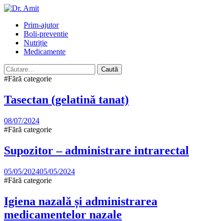
Skip
to
Primary
Prim-ajutor
content
Menu
Boli-preventie
Nutriție
Medicamente
Caută
după:
#Fără categorie
Tasectan (gelatină tanat)
08/07/2024
#Fără categorie
Supozitor – administrare intrarectal
05/05/2024
05/05/2024
#Fără categorie
Igiena nazală și administrarea
medicamentelor nazale