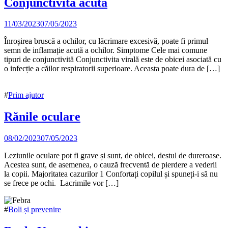
Conjunctivita acută
11/03/2023
07/05/2023
Înroșirea bruscă a ochilor, cu lăcrimare excesivă, poate fi primul
semn de inflamație acută a ochilor. Simptome Cele mai comune
tipuri de conjunctivită Conjunctivita virală este de obicei asociată cu
o infecție a căilor respiratorii superioare. Aceasta poate dura de […]
#
Prim ajutor
Rănile oculare
08/02/2023
07/05/2023
Leziunile oculare pot fi grave și sunt, de obicei, destul de dureroase.
Acestea sunt, de asemenea, o cauză frecventă de pierdere a vederii
la copii. Majoritatea cazurilor 1 Confortați copilul și spuneți-i să nu
se frece pe ochi. Lacrimile vor […]
#
Boli și prevenire