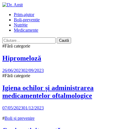
Skip
to
Primary
Prim-ajutor
content
Menu
Boli-preventie
Nutriție
Medicamente
Caută
după:
#Fără categorie
Hipromeloză
26/06/2023
02/09/2023
#Fără categorie
Igiena ochilor și administrarea
medicamentelor oftalmologice
07/05/2023
01/12/2023
#
Boli și prevenire