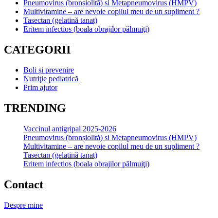
Pneumovirus (bronșiolită) si Metapneumovirus (HMPV)
Multivitamine – are nevoie copilul meu de un supliment ?
Tasectan (gelatină tanat)
Eritem infectios (boala obrajilor pălmuiţi)
CATEGORII
Boli și prevenire
Nutriţie pediatrică
Prim ajutor
TRENDING
Vaccinul antigripal 2025-2026
Pneumovirus (bronșiolită) si Metapneumovirus (HMPV)
Multivitamine – are nevoie copilul meu de un supliment ?
Tasectan (gelatină tanat)
Eritem infectios (boala obrajilor pălmuiţi)
Contact
Despre mine