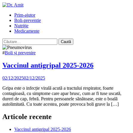
Skip
to
Primary
Prim-ajutor
content
Menu
Boli-preventie
Nutriție
Medicamente
Caută
după:
#
Boli și prevenire
Vaccinul antigripal 2025-2026
02/12/2025
02/12/2025
Gripa este o infecție virală acută a tractului respirator, foarte
contagioasă, cu simptome care apar brusc, cum ar fi tuse uscată,
dureri de cap, febră. Pentru persoanele sănătoase, este o boală
autolimitată. Cu toate acestea, poate provoca boli grave la […]
Articole recente
Vaccinul antigripal 2025-2026