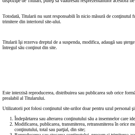
dispoziţie de Titulari, puteţi să vaadresati resprezentantilor acestora fie
Totodată, Titularii nu sunt responsabili în nicio măsură de conţinutul fu
trimitere din interiorul site-ului.
Titularii îşi rezerva dreptul de a suspenda, modifica, adaugă sau şterge î
întregul său conţinut din site.
Este interzisă reproducerea, distribuirea sau publicarea sub orice formă
prealabil al Titularului.
Utilizatorii pot folosi conţinutul site-urilor doar pentru uzul personal şi
Îndepărtarea sau alterarea conţinutului său a insemnelor care iden
Modificarea, publicarea, transmiterea, retransmiterea în orice mo
conţinutului, total sau parţial, din site;
Reproducerea sau stocarea conţinutului, precum şi trimiterea acest