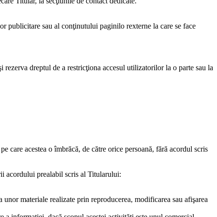
ecare Titular, la secţiunile de contact dedicate.
or publicitare sau al conţinutului paginilo rexterne la care se face
 rezerva dreptul de a restricţiona accesul utilizatorilor la o parte sau la
 pe care acestea o îmbrăcă, de către orice persoană, fără acordul scris
i acordului prealabil scris al Titularului:
ia unor materiale realizate prin reproducerea, modificarea sau afişarea
e a informaţiei, dacă scopul acestei activităţi este unul comercial.