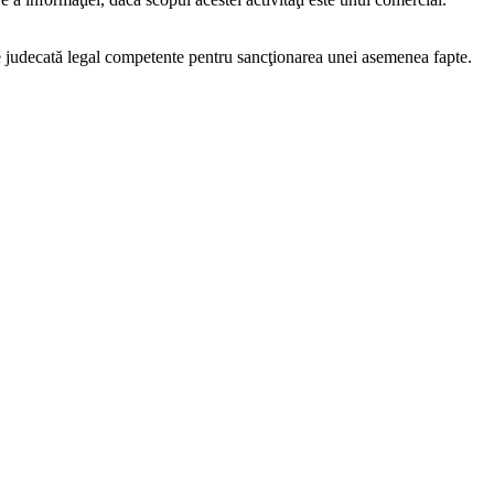
 de judecată legal competente pentru sancţionarea unei asemenea fapte.
n baza unei adrese scrise din partea vizitatorilor, transmisă în format
 face obiectul reclamaţiei. Totodată, reclamaţia va trebui să cuprindă
xim 30 de zile de la data primirii acesteia, să trimită un răspuns scris