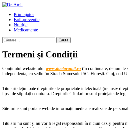
Skip
to
Primary
Prim-ajutor
content
Menu
Boli-preventie
Nutriție
Medicamente
Caută
după:
Termeni şi Condiţii
Conţinutul website-ului
www.doctoramit.ro
(în continuare, denumite si
independenta
, cu sediul în Strada Somesului 5C. Floreşti. Cluj, cod U
Titularii deţin toate drepturile de proprietate intelectuală (inclusiv drep
lipsa de stipulaţi econtrara. Drepturile Titularilor sunt protejate de leg
Site-urile sunt portale web de informaţii medicale realizate de personal
Titularii nu sunt şi nu vor fi legal responsabili în niciun caz şi pentru 