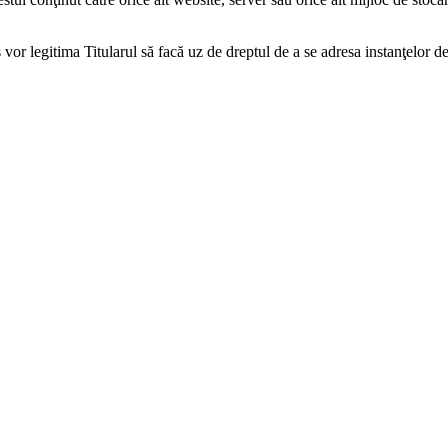
 vor legitima Titularul să facă uz de dreptul de a se adresa instanţelor
atea de accesare a site-urilor Titularilor sunt luate în considerare numai î
 sau trimise către adresa
admin[at]doctoramit.ro
are ale persoanei (prenume şi nume) precum şi o descriere a problemei ce
efon şi adresa de e-mail.
ntru soluţionarea problemei sesizate şi, se angajează ca, în termen de ma
derilor de mai sus.