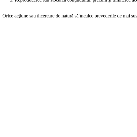
Orice acţiune sau încercare de natură să încalce prevederile de mai sus
Sugestii şi reclamaţii
Reclamaţiile sau orice fel de sesizări ori sugestii referitoare la modalit
electronic, completând formularul pus la dispoziţie pepagina feedback
O reclamaţie depusă în mod corespunzător cuprinde datele de identific
cel puţin două dintre următoarele date de contact: adresa, număr de tel
După primirea reclamaţiei Titularul va lua imediat măsurile necesare pe
prin una dintre modalităţile de comunicare furnizate de conform preve