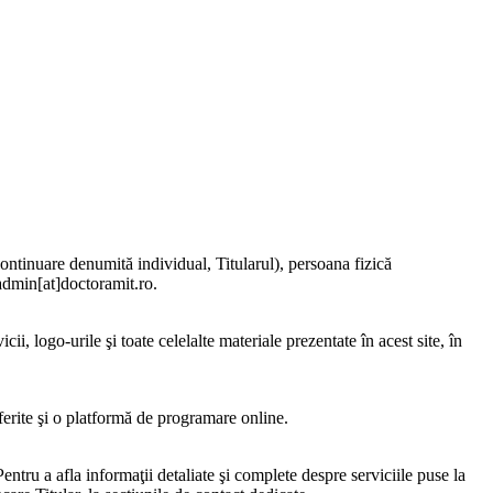
 continuare denumită individual, Titularul),
persoana fizică
 admin[at]doctoramit.ro.
ii, logo-urile şi toate celelalte materiale prezentate în acest site, în
oferite şi o platformă de programare online.
Pentru a afla informaţii detaliate şi complete despre serviciile puse la