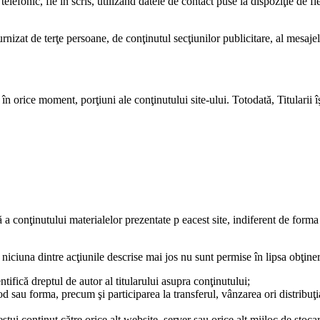
 telefonic, fie în scris, utilizând datele de contact puse la dispoziţie de fi
rnizat de terţe persoane, de conţinutul secţiunilor publicitare, al mesajel
n orice moment, porţiuni ale conţinutului site-ului. Totodată, Titularii îşi
 a conţinutului materialelor prezentate p eacest site, indiferent de forma
 niciuna dintre acţiunile descrise mai jos nu sunt permise în lipsa obţineri
tifică dreptul de autor al titularului asupra conţinutului;
d sau forma, precum şi participarea la transferul, vânzarea ori distribuţ
ui conţinut către orice alt website, server sau orice alt mijloc de stocar