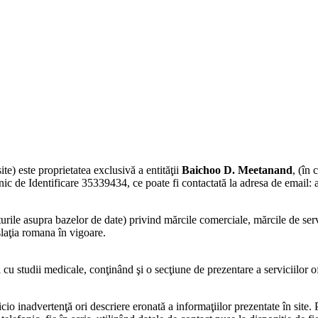
te) este proprietatea exclusivă a entităţii
Baichoo D. Meetanand
, (în
nic de Identificare 35339434, ce poate fi contactată la adresa de email:
turile asupra bazelor de date) privind mărcile comerciale, mărcile de servic
islaţia romana în vigoare.
 cu studii medicale, conţinând şi o secţiune de prezentare a serviciilor 
nicio inadvertenţă ori descriere eronată a informaţiilor prezentate în site. 