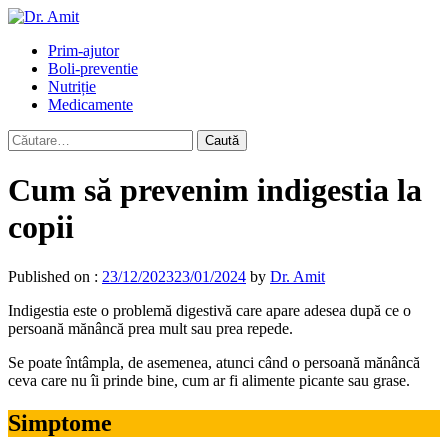
Skip
to
Primary
Prim-ajutor
content
Menu
Boli-preventie
Nutriție
Medicamente
Caută
după:
Cum să prevenim indigestia la
copii
Published on :
23/12/2023
23/01/2024
by
Dr. Amit
Indigestia este o problemă digestivă care apare adesea după ce o
persoană mănâncă prea mult sau prea repede.
Se poate întâmpla, de asemenea, atunci când o persoană mănâncă
ceva care nu îi prinde bine, cum ar fi alimente picante sau grase.
Simptome