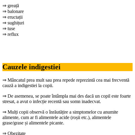
⇒ greață
⇒ balonare
⇒ eructații
⇒ sughițuri
⇒ tuse
⇒ reflux
Cauzele indigestiei
⇒ Mâncatul prea mult sau prea repede reprezintă cea mai frecventă
cauză a indigestiei la copii.
⇒ De asemenea, se poate întâmpla mai des dacă un copil este foarte
stresat, a avut o infecție recentă sau somn inadecvat.
⇒ Mulți copii observă o înrăutățire a simptomelor cu anumite
alimente, cum ar fi alimentele acide (roșii etc.), alimentele
grase/grase și alimentele picante.
⇒ Obezitate