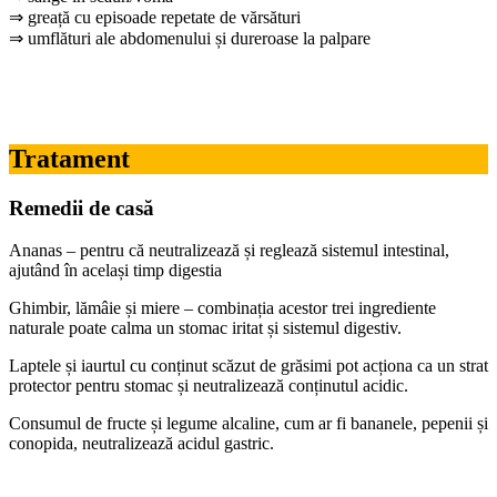
⇒ greață cu episoade repetate de vărsături
⇒ umflături ale abdomenului și dureroase la palpare
Tratament
Remedii de casă
Ananas – pentru că neutralizează și reglează sistemul intestinal,
ajutând în același timp digestia
Ghimbir, lămâie și miere – combinația acestor trei ingrediente
naturale poate calma un stomac iritat și sistemul digestiv.
Laptele și iaurtul cu conținut scăzut de grăsimi pot acționa ca un strat
protector pentru stomac și neutralizează conținutul acidic.
Consumul de fructe și legume alcaline, cum ar fi bananele, pepenii și
conopida, neutralizează acidul gastric.