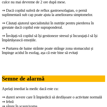
culce nu mai devreme de 2 ore după mese.
⇒ Dacă copilul suferă de reflux gastroesofagian, o pernă
suplimentară sub cap poate ajuta la ameliorarea simptomelor.
⇒ Căutați ajutorul specialistului în nutriție pentru pierderea în
greutate dacă copilul este supraponderal.
⇒ Învățați-vă copilul să își gestioneze stresul și încurajați-l să își
împărtășească emoțiile.
⇒ Purtarea de haine strâmte poate strânge zona stomacului și
împinge acidul în esofag, așa că este bine să evitați
Semne de alarmă
Apelați imediat la medic dacă este cu:
⇒ dureri severe care îi împiedică să desfășoare o activitate normală
⇒ febră
⇒ sânge în scaun/voma