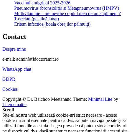
Vaccinul antigripal 2025-2026
Pneumovirus (bronșiolită) si Metapneumovirus (HMPV)
Multivitamine – are nevoie copilul meu de un supliment ?
Tasectan (gelatină tanat)
Eritem infectios (boala obrajilor pălmuiţi)
Contact
Despre mine
e-mail: admin[at]doctoramit.ro
WhatsApp chat
GDPR
Cookies
Copyright © Dr. Baichoo Meetanand
Theme:
Minimal Lite
by
Thememattic
Scroll
Site-ul nostru web utilizează cookie-uri strict necesare - aceste
cookie-uri sunt esențiale pentru ca dvs. să puteți naviga pe site și să
utilizați funcțiile acestuia. Legea prevede că putem stoca cookie-uri
pe dispozitivul dvs. dacă sunt strict necesare funcționării acestui site.