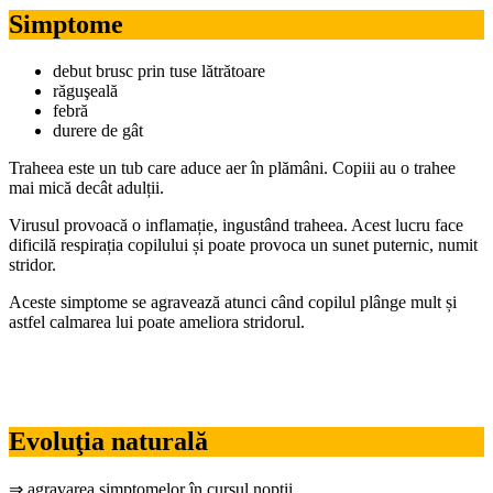
Simptome
debut brusc prin tuse lătrătoare
răguşeală
febră
durere de gât
Traheea este un tub care aduce aer în plămâni. Copiii au o trahee
mai mică decât adulții.
Virusul provoacă o inflamație, ingustând traheea. Acest lucru face
dificilă respirația copilului și poate provoca un sunet puternic, numit
stridor.
Aceste simptome se agravează atunci când copilul plânge mult și
astfel calmarea lui poate ameliora stridorul.
Evoluţia naturală
⇒ agravarea simptomelor în cursul noptii