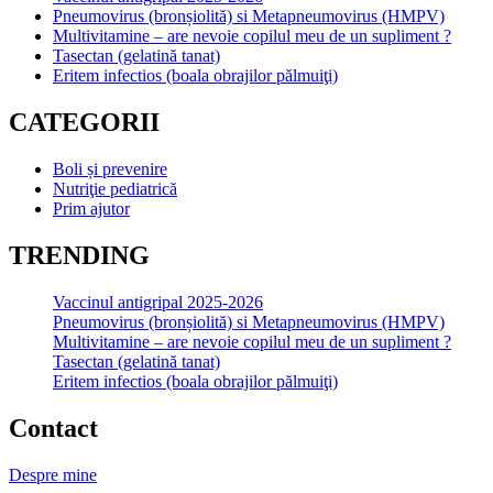
Pneumovirus (bronșiolită) si Metapneumovirus (HMPV)
Multivitamine – are nevoie copilul meu de un supliment ?
Tasectan (gelatină tanat)
Eritem infectios (boala obrajilor pălmuiţi)
CATEGORII
Boli și prevenire
Nutriţie pediatrică
Prim ajutor
TRENDING
Vaccinul antigripal 2025-2026
Pneumovirus (bronșiolită) si Metapneumovirus (HMPV)
Multivitamine – are nevoie copilul meu de un supliment ?
Tasectan (gelatină tanat)
Eritem infectios (boala obrajilor pălmuiţi)
Contact
Despre mine