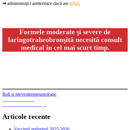
⇒
administraţi-i antitermice dacă are
febră
.
Formele moderate şi severe de
laringotraheobronşită necesită consult
medical în cel mai scurt timp.
Boli și prevenire
pneumologie
Navigare
Previous
Previous
Varicela
Next
post:
Next
Tuse acută la copii
în
post:
articole
Articole recente
Vaccinul antigripal 2025-2026