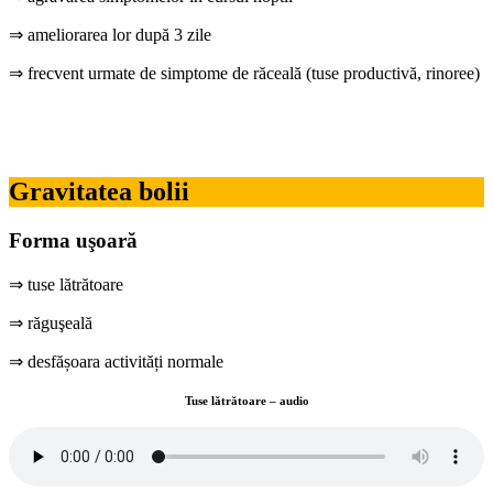
⇒ ameliorarea lor după 3 zile
⇒ frecvent urmate de simptome de răceală (tuse productivă, rinoree)
Gravitatea bolii
Forma uşoară
⇒ tuse lătrătoare
⇒ răguşeală
⇒ desfășoara activități normale
Tuse lătrătoare – audio