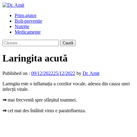
Skip
to
Primary
Prim-ajutor
content
Menu
Boli-preventie
Nutriție
Medicamente
Caută
după:
Laringita acută
Published on :
09/12/2022
25/12/2022
by
Dr. Amit
Laringita este o inflamația a corzilor vocale, adesea din cauza unei
infecții virale.
⇒
mai frecventă spre sfârşitul toamnei.
⇒
cel mai des întâlnit virus e parainfluenza.