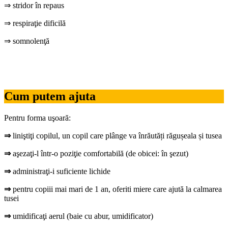
⇒ stridor în repaus
⇒ respiraţie dificilă
⇒ somnolenţă
Cum putem ajuta
Pentru forma uşoară:
⇒
liniştiţi copilul, un copil care plânge va înrăutăți răgușeala și tusea
⇒
aşezaţi-l într-o poziţie comfortabilă (de obicei: în şezut)
⇒
administraţi-i suficiente lichide
⇒
pentru copiii mai mari de 1 an, oferiti miere care ajută la calmarea
tusei
⇒
umidificaţi aerul (baie cu abur, umidificator)