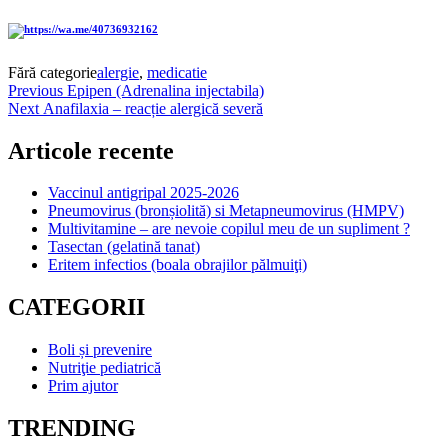
Fără categorie
alergie
,
medicatie
Navigare
Previous
Previous
Epipen (Adrenalina injectabila)
Next
post:
Next
Anafilaxia – reacție alergică severă
în
post:
articole
Articole recente
Vaccinul antigripal 2025-2026
Pneumovirus (bronșiolită) si Metapneumovirus (HMPV)
Multivitamine – are nevoie copilul meu de un supliment ?
Tasectan (gelatină tanat)
Eritem infectios (boala obrajilor pălmuiţi)
CATEGORII
Boli și prevenire
Nutriţie pediatrică
Prim ajutor
TRENDING