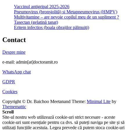
Vaccinul antigripal 2025-2026
Pneumovirus (bronșiolită) si Metapneumovirus (HMPV)
Multivitamine – are nevoie copilul meu de un supliment ?
Tasectan (gelatină tanat)
Eritem infectios (boala obrajilor pălmuiţi)
Contact
Despre mine
e-mail: admin[at]doctoramit.ro
WhatsApp chat
GDPR
Cookies
Copyright © Dr. Baichoo Meetanand
Theme:
Minimal Lite
by
Thememattic
Scroll
Site-ul nostru web utilizează cookie-uri strict necesare - aceste
cookie-uri sunt esențiale pentru ca dvs. să puteți naviga pe site și să
utilizați funcțiile acestuia. Legea prevede că putem stoca cookie-uri