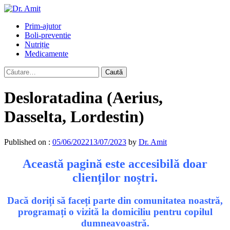
Skip
to
Primary
Prim-ajutor
content
Menu
Boli-preventie
Nutriție
Medicamente
Caută
după:
Desloratadina (Aerius,
Dasselta, Lordestin)
Published on :
05/06/2022
13/07/2023
by
Dr. Amit
Această pagină este accesibilă doar
clienților noștri.
Dacă doriți să faceți parte din comunitatea noastră,
programați o vizită la domiciliu pentru copilul
dumneavoastră.