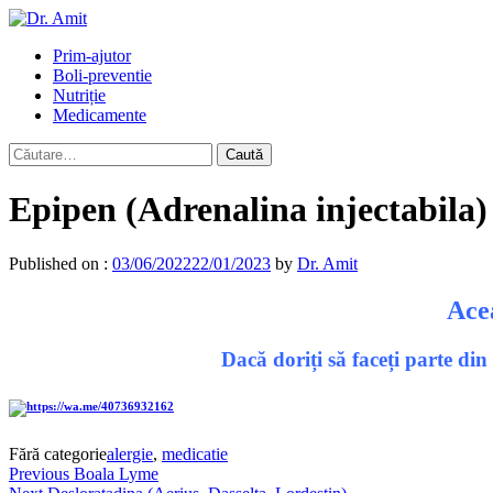
Skip
to
Primary
Prim-ajutor
content
Menu
Boli-preventie
Nutriție
Medicamente
Caută
după:
Epipen (Adrenalina injectabila)
Published on :
03/06/2022
22/01/2023
by
Dr. Amit
Acea
Dacă doriți să faceți parte di
Fără categorie
alergie
,
medicatie
Navigare
Previous
Previous
Boala Lyme
Next
post: