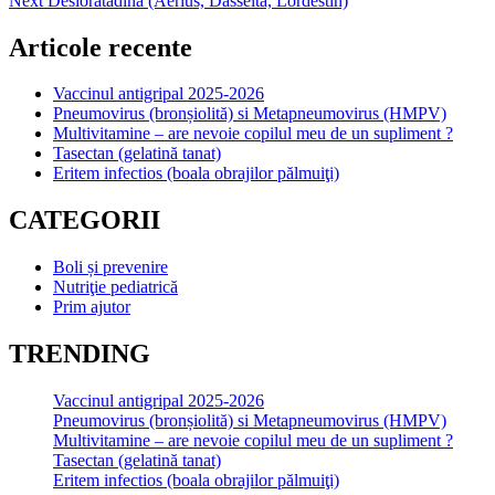
Next
Desloratadina (Aerius, Dasselta, Lordestin)
în
post:
articole
Articole recente
Vaccinul antigripal 2025-2026
Pneumovirus (bronșiolită) si Metapneumovirus (HMPV)
Multivitamine – are nevoie copilul meu de un supliment ?
Tasectan (gelatină tanat)
Eritem infectios (boala obrajilor pălmuiţi)
CATEGORII
Boli și prevenire
Nutriţie pediatrică
Prim ajutor
TRENDING
Vaccinul antigripal 2025-2026
Pneumovirus (bronșiolită) si Metapneumovirus (HMPV)
Multivitamine – are nevoie copilul meu de un supliment ?
Tasectan (gelatină tanat)
Eritem infectios (boala obrajilor pălmuiţi)