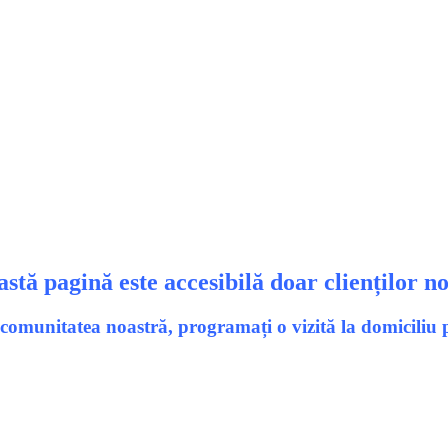
stă pagină este accesibilă doar clienților no
n comunitatea noastră, programați o vizită la domicili